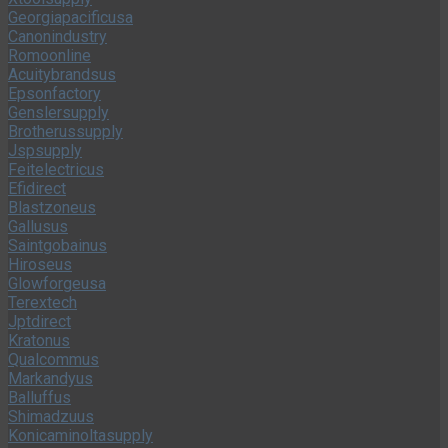
Blastzoneus
Gallusus
Saintgobainus
Hiroseus
Glowforgeusa
Terextech
Jptdirect
Kratonus
Qualcommus
Markandyus
Balluffus
Shimadzuus
Konicaminoltasupply
Copicmarkersus
Winsmithus
Cuckoosupply
Cognexhub
Turckmeter
Fabercastellsupply
Dowfactory
Baldorhpshop