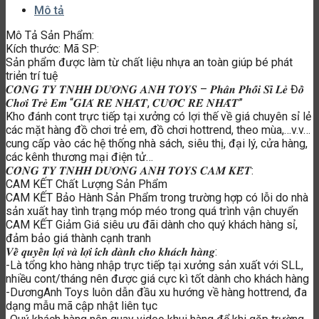
các kênh thương mại điện tử…
𝑪𝑶̂𝑵𝑮 𝑻𝒀 𝑻𝑵𝑯𝑯 𝑫𝑼̛𝑶̛𝑵𝑮 𝑨𝑵𝑯 𝑻𝑶𝒀𝑺 𝑪𝑨𝑴 𝑲𝑬̂́𝑻:
CAM KẾT Chất Lượng Sản Phẩm
CAM KẾT Bảo Hành Sản Phẩm trong trường hợp có lỗi do nhà
sản xuất hay tình trạng móp méo trong quá trình vận chuyển
CAM KẾT Giảm Giá siêu ưu đãi dành cho quý khách hàng sỉ,
đảm bảo giá thành cạnh tranh
𝑽𝒆̂̀ 𝒒𝒖𝒚𝒆̂̀𝒏 𝒍𝒐̛̣𝒊 𝒗𝒂̀ 𝒍𝒐̛̣𝒊 𝒊́𝒄𝒉 𝒅𝒂̀𝒏𝒉 𝒄𝒉𝒐 𝒌𝒉𝒂́𝒄𝒉 𝒉𝒂̀𝒏𝒈:
-Là tổng kho hàng nhập trực tiếp tại xưởng sản xuất với SLL,
nhiều cont/tháng nên được giá cực kì tốt dành cho khách hàng
-DươngAnh Toys luôn dẫn đầu xu hướng về hàng hottrend, đa
dạng mẫu mã cập nhật liên tục
-Quý khách hàng nên quay video khui hàng để khi gặp trường
hợp không may xảy ra có thể được xử lí nhanh chóng
Văn phòng kế toán xử lí đơn hàng xin liên hệ: 0363385029
Sản phẩm tương tự