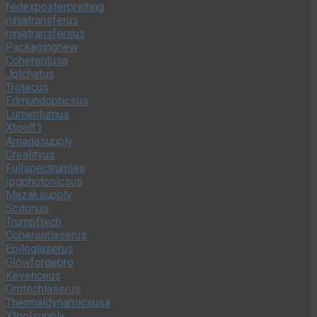
Crealityus
Fullspectrumlas
Ipgphotonicsus
Mazaksupply
Scitonus
Trumpftech
Coherentlaserus
Epiloglaserus
Glowforgepro
Keyenceus
Omtechlaserus
Thermaldynamicsusa
Xtoolsupply
Georgiapacificusa
Canonindustry
Romoonline
Acuitybrandsus
Epsonfactory
Genslersupply
Brotherussupply
Jspsupply
Feitelectricus
Efidirect