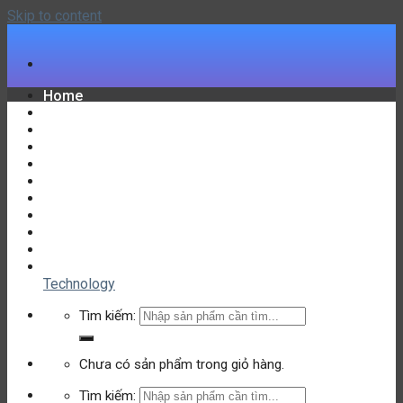
Skip to content
Home
Đồ Chơi Hottrend
Đồ Chơi Hộp Sịn
Đồ Chơi Lego
Đồ Chơi Bé Gái
Đồ Chơi Điều Khiển
Combo Đồ Chơi Khay
Đồ Chơi Lắp Ghép Phát Triển Trí Tuệ
Đồ Chơi Robot
Ưu Đãi Siêu Rẻ
Liên hệ
Technology
Tìm kiếm:
Chưa có sản phẩm trong giỏ hàng.
Tìm kiếm: