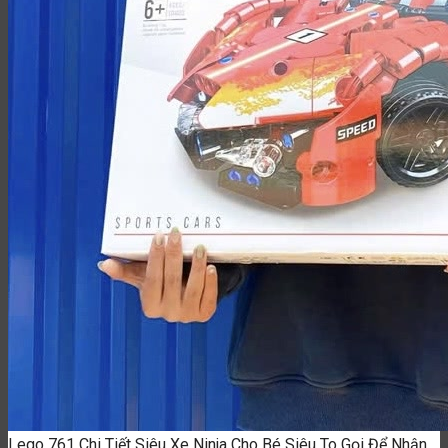
Lego 761 Chi Tiết Siêu Xe Ninja Cho Bé Siêu To
Gọi Để Nhận
Báo Giá
Bạn vui lòng nhập đúng số điện thoại để chúng tôi sẽ gọi xác
nhận đơn hàng trước khi giao hàng. Xin cảm ơn!
Mua 2 sản phẩm khác nhau giảm 10%.
Mua 3 sản phẩm khác nhau giảm 15%.
Cập nhật thường xuyên.
Mua 5 sản phẩm khác nhau trở lên giảm 30%
Thông tin người mua