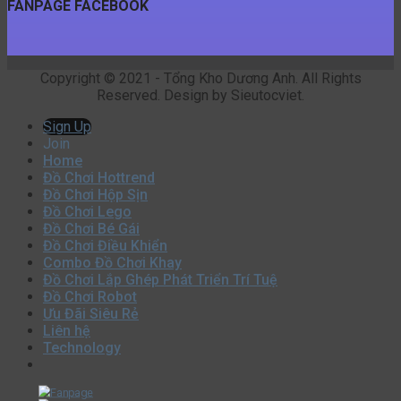
Đồ Chơi Hộp Sịn
Đồ Chơi Lego
Đồ Chơi Bé Gái
Đồ Chơi Điều Khiển
Combo Đồ Chơi Khay
Đồ Chơi Lắp Ghép Phát Triển Trí Tuệ
Đồ Chơi Robot
Ưu Đãi Siêu Rẻ
Liên hệ
Technology
x
x
Đồ Chơi Bé Gái
Đồ Chơi Điều Khiển
Đồ Chơi Hottrend
Đồ Chơi Lego
Đồ
Chơi Robot
Đăng nhập
Tên tài khoản hoặc địa chỉ email
*