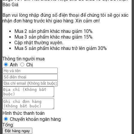
Anh
Chị
Hình thức thanh toán
Chuyển khoản ngân hàng
Tổng:
Đặt hàng ngay
Lego 761 Chi Tiết Siêu Xe Ninja Cho Bé Siêu To
fedexposterprinting
ninjatransferus
ninjatransfersus
Packagingnew
Coherentusa
Jptchatus
Trotecus
Edmundopticsus
Lumentumus
Xtoolf1
Amadasupply