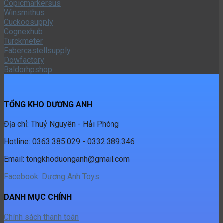
TỔNG KHO DƯƠNG ANH
Địa chỉ: Thuỷ Nguyên - Hải Phòng
Hotline: 0363.385.029 - 0332.389.346
Email:
tongkhoduonganh@gmail.com
Facebook: Dương Anh Toys
DANH MỤC CHÍNH
Chính sách thanh toán
Chính sách vận chuyển
Chính sách bảo hành
Chính sách đổi trả
Chính sách bảo mật
FANPAGE FACEBOOK