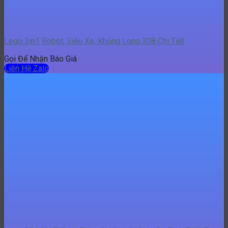
Lego 354 Chi Tiết Xe Tăng Chiến Đấu Giúp Bé Phát Triển Trí
Tuệ K2079
Gọi Để Nhận Báo Giá
Liên Hệ Zalo