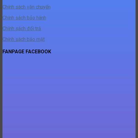
FANPAGE FACEBOOK
Copyright © 2021 - Tổng Kho Dương Anh. All Rights
Reserved. Design by Sieutocviet.
Sign Up
Join
Home
Đồ Chơi Hottrend