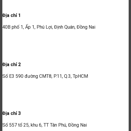
40B phố 1, Ấp 1, Phú Lợi, Định Quán, Đồng Nai
Địa chỉ 2
Số E3 590 đường CMT8, P.11, Q.3, TpHCM
Địa chỉ 3
Số 557 tổ 25, khu 6, TT Tân Phú, Đồng Nai
Mô tả
Mô Tả Sản Phẩm:
Kích thước: Mã SP:
Sản phẩm được làm từ chất liệu nhựa an toàn giúp bé phát
triẻn trí tuệ
𝑪𝑶̂𝑵𝑮 𝑻𝒀 𝑻𝑵𝑯𝑯 𝑫𝑼̛𝑶̛𝑵𝑮 𝑨𝑵𝑯 𝑻𝑶𝒀𝑺 – 𝑷𝒉𝒂̂𝒏 𝑷𝒉𝒐̂́𝒊 𝑺𝒊̉ 𝑳𝒆̉ Đ𝒐̂̀
𝑪𝒉𝒐̛𝒊 𝑻𝒓𝒆̉ 𝑬𝒎 “𝑮𝑰𝑨́ 𝑹𝑬̉ 𝑵𝑯𝑨̂́𝑻, 𝑪𝑼̛𝑶̛́𝑪 𝑹𝑬̉ 𝑵𝑯𝑨̂́𝑻”
Kho đánh cont trực tiếp tại xưởng có lợi thế về giá chuyên sỉ lẻ
các mặt hàng đồ chơi trẻ em, đồ chơi hottrend, theo mùa,…v.v…
cung cấp vào các hệ thống nhà sách, siêu thị, đại lý, cửa hàng,