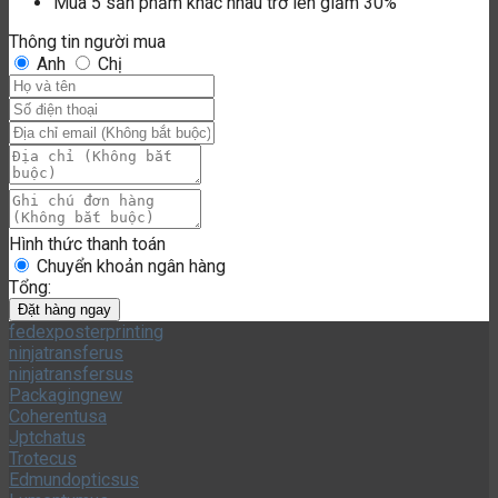
Mua 5 sản phẩm khác nhau trở lên giảm 30%
Thông tin người mua
Anh
Chị
Hình thức thanh toán
Chuyển khoản ngân hàng
Tổng:
Đặt hàng ngay
Xe Cẩu Công Trình Kuromi Siêu To Cho Bé 368-35
fedexposterprinting
ninjatransferus
ninjatransfersus
Packagingnew
Coherentusa
Jptchatus
Trotecus
Edmundopticsus