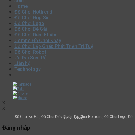
Join
Home
Đồ Chơi Hottrend
Đồ Chơi Hộp Sịn
Đồ Chơi Lego
Đồ Chơi Bé Gái
Đồ Chơi Điều Khiển
Combo Đồ Chơi Khay
Đồ Chơi Lắp Ghép Phát Triển Trí Tuệ
Đồ Chơi Robot
Ưu Đãi Siêu Rẻ
Liên hệ
Technology
x
x
Đồ Chơi Bé Gái
Đồ Chơi Điều Khiển
Đồ Chơi Hottrend
Đồ Chơi Lego
Đồ
Chơi Robot
Đăng nhập