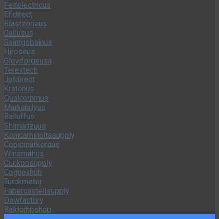
Feitelectricus
Efidirect
Blastzoneus
Gallusus
Saintgobainus
Hiroseus
Glowforgeusa
Terextech
Jptdirect
Kratonus
Qualcommus
Markandyus
Balluffus
Shimadzuus
Konicaminoltasupply
Copicmarkersus
Winsmithus
Cuckoosupply
Cognexhub
Turckmeter
Fabercastellsupply
Dowfactory
Baldorhpshop