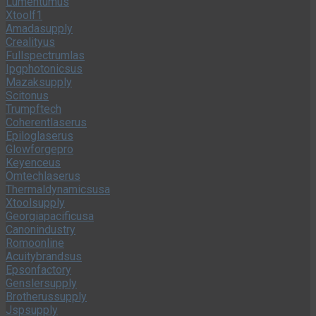
Lumentumus
Xtoolf1
Amadasupply
Crealityus
Fullspectrumlas
Ipgphotonicsus
Mazaksupply
Scitonus
Trumpftech
Coherentlaserus
Epiloglaserus
Glowforgepro
Keyenceus
Omtechlaserus
Thermaldynamicsusa
Xtoolsupply
Georgiapacificusa
Canonindustry
Romoonline
Acuitybrandsus
Epsonfactory
Genslersupply
Brotherussupply
Jspsupply