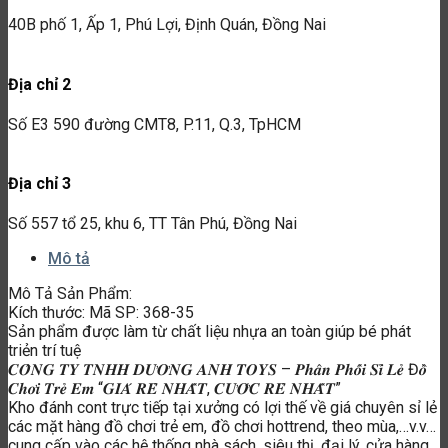
40B phố 1, Ấp 1, Phú Lợi, Định Quán, Đồng Nai
Địa chỉ 2
Số E3 590 đường CMT8, P.11, Q.3, TpHCM
Địa chỉ 3
Số 557 tổ 25, khu 6, TT Tân Phú, Đồng Nai
Mô tả
Mô Tả Sản Phẩm:
Kích thước: Mã SP: 368-35
Sản phẩm được làm từ chất liệu nhựa an toàn giúp bé phát
triẻn trí tuệ
𝑪𝑶̂𝑵𝑮 𝑻𝒀 𝑻𝑵𝑯𝑯 𝑫𝑼̛𝑶̛𝑵𝑮 𝑨𝑵𝑯 𝑻𝑶𝒀𝑺 – 𝑷𝒉𝒂̂𝒏 𝑷𝒉𝒐̂́𝒊 𝑺𝒊̉ 𝑳𝒆̉ Đ𝒐̂̀
𝑪𝒉𝒐̛𝒊 𝑻𝒓𝒆̉ 𝑬𝒎 “𝑮𝑰𝑨́ 𝑹𝑬̉ 𝑵𝑯𝑨̂́𝑻, 𝑪𝑼̛𝑶̛́𝑪 𝑹𝑬̉ 𝑵𝑯𝑨̂́𝑻”
Kho đánh cont trực tiếp tại xưởng có lợi thế về giá chuyên sỉ lẻ
các mặt hàng đồ chơi trẻ em, đồ chơi hottrend, theo mùa,…v.v…
cung cấp vào các hệ thống nhà sách, siêu thị, đại lý, cửa hàng,