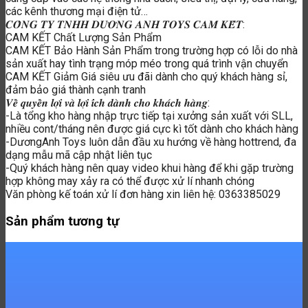
các kênh thương mại điện tử…
𝑪𝑶̂𝑵𝑮 𝑻𝒀 𝑻𝑵𝑯𝑯 𝑫𝑼̛𝑶̛𝑵𝑮 𝑨𝑵𝑯 𝑻𝑶𝒀𝑺 𝑪𝑨𝑴 𝑲𝑬̂́𝑻:
CAM KẾT Chất Lượng Sản Phẩm
CAM KẾT Bảo Hành Sản Phẩm trong trường hợp có lỗi do nhà
sản xuất hay tình trạng móp méo trong quá trình vận chuyển
CAM KẾT Giảm Giá siêu ưu đãi dành cho quý khách hàng sỉ,
đảm bảo giá thành cạnh tranh
𝑽𝒆̂̀ 𝒒𝒖𝒚𝒆̂̀𝒏 𝒍𝒐̛̣𝒊 𝒗𝒂̀ 𝒍𝒐̛̣𝒊 𝒊́𝒄𝒉 𝒅𝒂̀𝒏𝒉 𝒄𝒉𝒐 𝒌𝒉𝒂́𝒄𝒉 𝒉𝒂̀𝒏𝒈:
-Là tổng kho hàng nhập trực tiếp tại xưởng sản xuất với SLL,
nhiều cont/tháng nên được giá cực kì tốt dành cho khách hàng
-DươngAnh Toys luôn dẫn đầu xu hướng về hàng hottrend, đa
dạng mẫu mã cập nhật liên tục
-Quý khách hàng nên quay video khui hàng để khi gặp trường
hợp không may xảy ra có thể được xử lí nhanh chóng
Văn phòng kế toán xử lí đơn hàng xin liên hệ: 0363385029
Sản phẩm tương tự