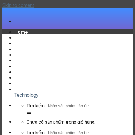
Skip to content
Home
Đồ Chơi Hottrend
Đồ Chơi Hộp Sịn
Đồ Chơi Lego
Đồ Chơi Bé Gái
Đồ Chơi Điều Khiển
Combo Đồ Chơi Khay
Đồ Chơi Lắp Ghép Phát Triển Trí Tuệ
Đồ Chơi Robot
Ưu Đãi Siêu Rẻ
Liên hệ
Technology
Tìm kiếm:
Chưa có sản phẩm trong giỏ hàng.
Tìm kiếm: