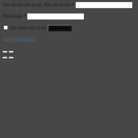
Tên tài khoản hoặc địa chỉ email
*
Mật khẩu
*
Ghi nhớ mật khẩu
Đăng nhập
Quên mật khẩu?