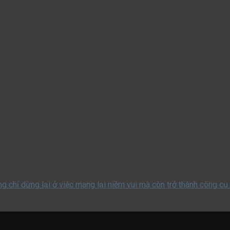
hỉ dừng lại ở việc mang lại niềm vui mà còn trở thành công cụ g