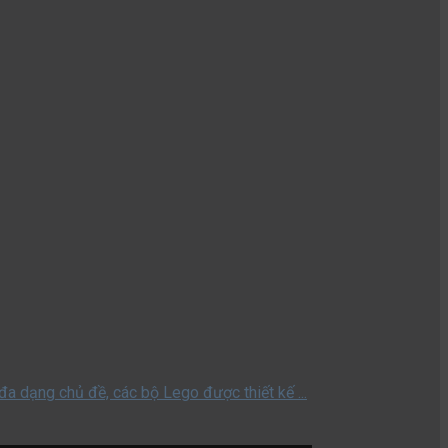
a dạng chủ đề, các bộ Lego được thiết kế ...