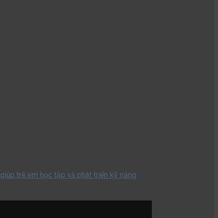
iúp trẻ em học tập và phát triển kỹ năng