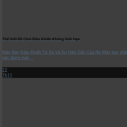
Thế Giới Đồ Chơi Điều Khiển Không Giới Hạn
Máy Bay Điều Khiển Từ Xa Và Sự Hấp Dẫn Của Nó Máy bay điều k
các dòng máy ...
22
Th11