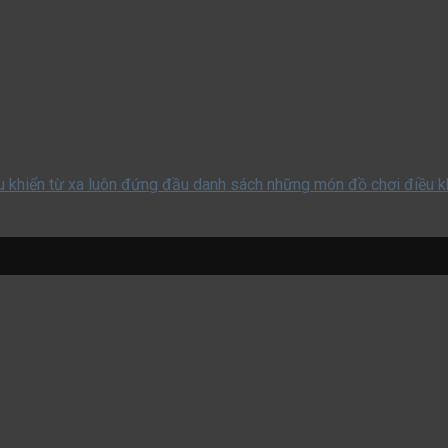
hiển từ xa luôn đứng đầu danh sách những món đồ chơi điều khiể