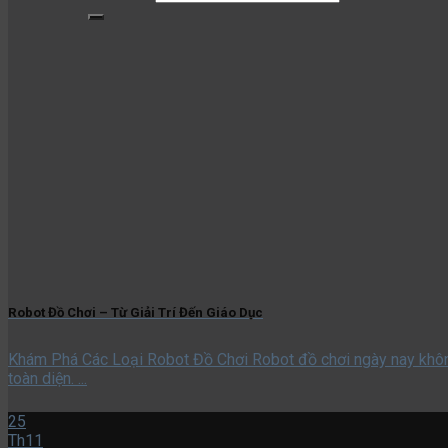
Robot Đồ Chơi – Từ Giải Trí Đến Giáo Dục
Khám Phá Các Loại Robot Đồ Chơi Robot đồ chơi ngày nay không c
toàn diện. ...
25
Th11