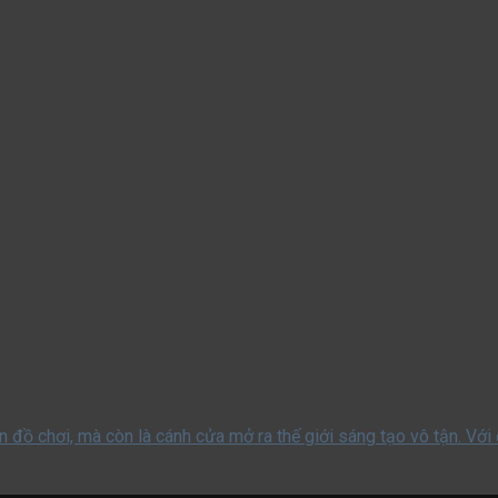
 chơi, mà còn là cánh cửa mở ra thế giới sáng tạo vô tận. Với đ