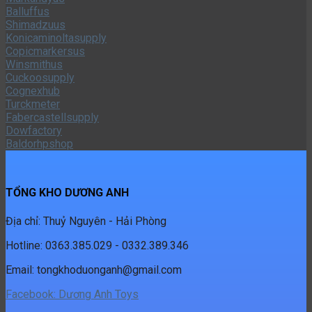
Balluffus
Shimadzuus
Konicaminoltasupply
Copicmarkersus
Winsmithus
Cuckoosupply
Cognexhub
Turckmeter
Fabercastellsupply
Dowfactory
Baldorhpshop
TỔNG KHO DƯƠNG ANH
Địa chỉ: Thuỷ Nguyên - Hải Phòng
Hotline: 0363.385.029 - 0332.389.346
Email:
tongkhoduonganh@gmail.com
Facebook: Dương Anh Toys