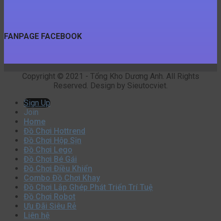
FANPAGE FACEBOOK
Copyright © 2021 - Tổng Kho Dương Anh. All Rights
Reserved. Design by Sieutocviet.
Sign Up
Join
Home
Đồ Chơi Hottrend
Đồ Chơi Hộp Sịn
Đồ Chơi Lego
Đồ Chơi Bé Gái
Đồ Chơi Điều Khiển
Combo Đồ Chơi Khay
Đồ Chơi Lắp Ghép Phát Triển Trí Tuệ
Đồ Chơi Robot
Ưu Đãi Siêu Rẻ
Liên hệ