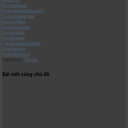
Balluffus
Shimadzuus
Konicaminoltasupply
Copicmarkersus
Winsmithus
Cuckoosupply
Cognexhub
Turckmeter
Fabercastellsupply
Dowfactory
Baldorhpshop
Danh mục:
Tin tức
Bài viết cùng chủ đề