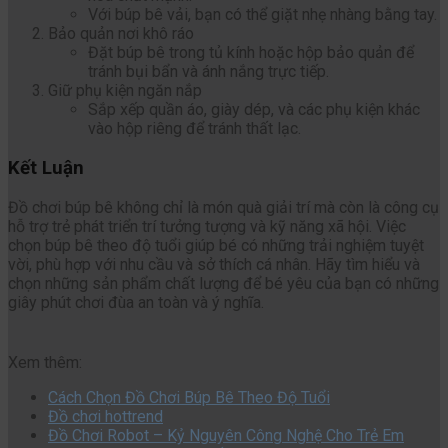
Với búp bê vải, bạn có thể giặt nhẹ nhàng bằng tay.
Bảo quản nơi khô ráo
Đặt búp bê trong tủ kính hoặc hộp bảo quản để
tránh bụi bẩn và ánh nắng trực tiếp.
Giữ phụ kiện ngăn nắp
Sắp xếp quần áo, giày dép, và các phụ kiện khác
vào hộp riêng để tránh thất lạc.
Kết Luận
Đồ chơi búp bê không chỉ là món quà giải trí mà còn là công cụ
hỗ trợ trẻ phát triển trí tưởng tượng và kỹ năng xã hội. Việc
chọn búp bê theo độ tuổi giúp bé có những trải nghiệm tuyệt
vời, phù hợp với nhu cầu và sở thích cá nhân. Hãy tìm hiểu và
chọn những sản phẩm chất lượng để bé yêu của bạn có những
giây phút chơi đùa an toàn và ý nghĩa.
Cách Chọn Đồ Chơi Búp Bê Theo Độ Tuổi
Xem thêm:
Cách Chọn Đồ Chơi Búp Bê Theo Độ Tuổi
Đồ chơi hottrend
Đồ Chơi Robot – Kỷ Nguyên Công Nghệ Cho Trẻ Em