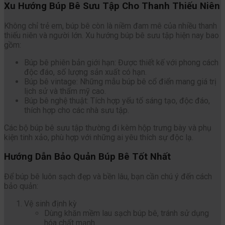
Xu Hướng Búp Bê Sưu Tập Cho Thanh Thiếu Niên
Không chỉ trẻ em, búp bê còn là niềm đam mê của nhiều thanh
thiếu niên và người lớn. Xu hướng búp bê sưu tập hiện nay bao
gồm:
Búp bê phiên bản giới hạn: Được thiết kế với phong cách
độc đáo, số lượng sản xuất có hạn.
Búp bê vintage: Những mẫu búp bê cổ điển mang giá trị
lịch sử và thẩm mỹ cao.
Búp bê nghệ thuật: Tích hợp yếu tố sáng tạo, độc đáo,
thích hợp cho các nhà sưu tập.
Các bộ búp bê sưu tập thường đi kèm hộp trưng bày và phụ
kiện tinh xảo, phù hợp với những ai yêu thích sự độc lạ.
Hướng Dẫn Bảo Quản Búp Bê Tốt Nhất
Để búp bê luôn sạch đẹp và bền lâu, bạn cần chú ý đến cách
bảo quản:
Vệ sinh định kỳ
Dùng khăn mềm lau sạch búp bê, tránh sử dụng
hóa chất mạnh.