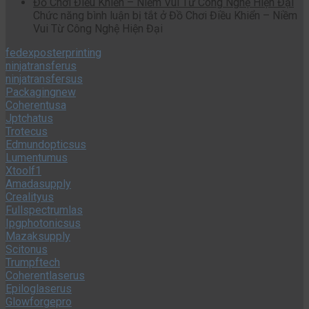
Đồ Chơi Điều Khiển – Niềm Vui Từ Công Nghệ Hiện Đại
Chức năng bình luận bị tắt
ở Đồ Chơi Điều Khiển – Niềm
Vui Từ Công Nghệ Hiện Đại
fedexposterprinting
ninjatransferus
ninjatransfersus
Packagingnew
Coherentusa
Jptchatus
Trotecus
Edmundopticsus
Lumentumus
Xtoolf1
Amadasupply
Crealityus
Fullspectrumlas
Ipgphotonicsus
Mazaksupply
Scitonus
Trumpftech
Coherentlaserus
Epiloglaserus
Glowforgepro