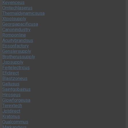
Keyenceus
Omtechlaserus
Thermaldynamicsusa
Xtoolsupply
Georgiapacificusa
Canonindustry
Romoonline
Acuitybrandsus
Epsonfactory
Genslersupply
Brotherussupply
Jspsupply
Feitelectricus
Efidirect
Blastzoneus
Gallusus
Saintgobainus
Hiroseus
Glowforgeusa
Terextech
Jptdirect
Kratonus
Qualcommus
Markandyus