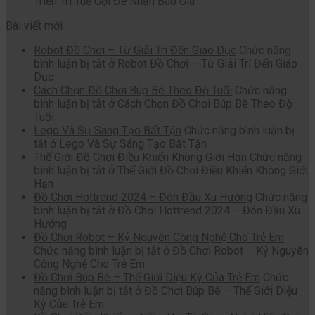
Triển Trí Tuệ
Gọi Để Nhận Báo Giá
Bài viết mới
Robot Đồ Chơi – Từ Giải Trí Đến Giáo Dục
Chức năng
bình luận bị tắt
ở Robot Đồ Chơi – Từ Giải Trí Đến Giáo
Dục
Cách Chọn Đồ Chơi Búp Bê Theo Độ Tuổi
Chức năng
bình luận bị tắt
ở Cách Chọn Đồ Chơi Búp Bê Theo Độ
Tuổi
Lego Và Sự Sáng Tạo Bất Tận
Chức năng bình luận bị
tắt
ở Lego Và Sự Sáng Tạo Bất Tận
Thế Giới Đồ Chơi Điều Khiển Không Giới Hạn
Chức năng
bình luận bị tắt
ở Thế Giới Đồ Chơi Điều Khiển Không Giới
Hạn
Đồ Chơi Hottrend 2024 – Đón Đầu Xu Hướng
Chức năng
bình luận bị tắt
ở Đồ Chơi Hottrend 2024 – Đón Đầu Xu
Hướng
Đồ Chơi Robot – Kỷ Nguyên Công Nghệ Cho Trẻ Em
Chức năng bình luận bị tắt
ở Đồ Chơi Robot – Kỷ Nguyên
Công Nghệ Cho Trẻ Em
Đồ Chơi Búp Bê – Thế Giới Diệu Kỳ Của Trẻ Em
Chức
năng bình luận bị tắt
ở Đồ Chơi Búp Bê – Thế Giới Diệu
Kỳ Của Trẻ Em