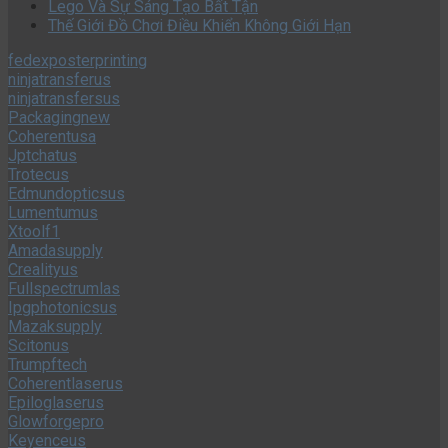
Lego Và Sự Sáng Tạo Bất Tận
Thế Giới Đồ Chơi Điều Khiển Không Giới Hạn
fedexposterprinting
ninjatransferus
ninjatransfersus
Packagingnew
Coherentusa
Jptchatus
Trotecus
Edmundopticsus
Lumentumus
Xtoolf1
Amadasupply
Crealityus
Fullspectrumlas
Ipgphotonicsus
Mazaksupply
Scitonus
Trumpftech
Coherentlaserus
Epiloglaserus
Glowforgepro
Keyenceus