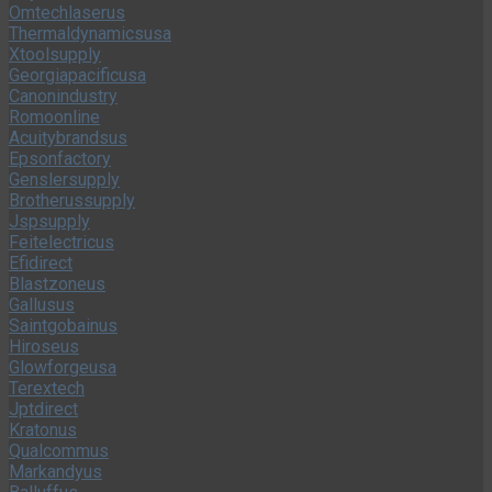
Omtechlaserus
Thermaldynamicsusa
Xtoolsupply
Georgiapacificusa
Canonindustry
Romoonline
Acuitybrandsus
Epsonfactory
Genslersupply
Brotherussupply
Jspsupply
Feitelectricus
Efidirect
Blastzoneus
Gallusus
Saintgobainus
Hiroseus
Glowforgeusa
Terextech
Jptdirect
Kratonus
Qualcommus
Markandyus