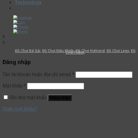
Technology
x
x
Đồ Chơi Bé Gái
Đồ Chơi Điều Khiển
Đồ Chơi Hottrend
Đồ Chơi Lego
Đồ
Chơi Robot
Đăng nhập
Tên tài khoản hoặc địa chỉ email
*
Mật khẩu
*
Ghi nhớ mật khẩu
Đăng nhập
Quên mật khẩu?