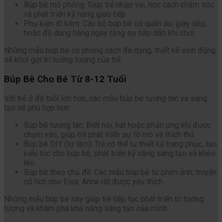
Búp bê mô phỏng: Giúp trẻ nhập vai, học cách chăm sóc
và phát triển kỹ năng giao tiếp.
Phụ kiện đi kèm: Các bộ búp bê có quần áo, giày dép,
hoặc đồ dùng hàng ngày tăng sự hấp dẫn khi chơi.
Những mẫu búp bê có phong cách đa dạng, thiết kế sinh động
sẽ khơi gợi trí tưởng tượng của trẻ.
Búp Bê Cho Bé Từ 8-12 Tuổi
Với trẻ ở độ tuổi lớn hơn, các mẫu búp bê tương tác và sáng
tạo sẽ phù hợp hơn:
Búp bê tương tác: Biết nói, hát hoặc phản ứng khi được
chạm vào, giúp trẻ phát triển sự tò mò và thích thú.
Búp bê DIY (tự làm): Trẻ có thể tự thiết kế trang phục, tạo
kiểu tóc cho búp bê, phát triển kỹ năng sáng tạo và khéo
léo.
Búp bê theo chủ đề: Các mẫu búp bê từ phim ảnh, truyện
cổ tích như Elsa, Anna rất được yêu thích.
Những mẫu búp bê này giúp trẻ tiếp tục phát triển trí tưởng
tượng và khám phá khả năng sáng tạo của mình.